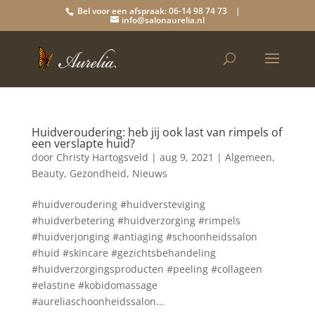
Bel voor een afspraak: 06-14 98 74 73 |
info@salonaurelia.nl
Huidveroudering: heb jij ook last van rimpels of
een verslapte huid?
door
Christy Hartogsveld
|
aug 9, 2021
|
Algemeen
,
Beauty
,
Gezondheid
,
Nieuws
#huidveroudering #huidversteviging
#huidverbetering #huidverzorging #rimpels
#huidverjonging #antiaging #schoonheidssalon
#huid #skincare #gezichtsbehandeling
#huidverzorgingsproducten #peeling #collageen
#elastine #kobidomassage
#aureliaschoonheidssalon...