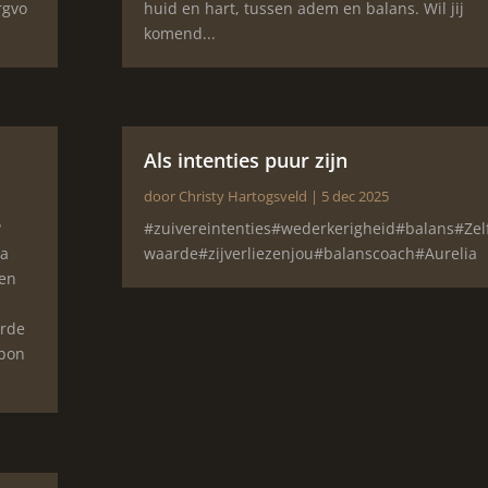
rgvo
huid en hart, tussen adem en balans. Wil jij
komend...
Als intenties puur zijn
door
Christy Hartogsveld
|
5 dec 2025
?
#zuivereintenties#wederkerigheid#balans#Zel
Ga
waarde#zijverliezenjou#balanscoach#Aurelia
een
n
arde
sbon