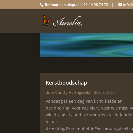
Bel voor een afspraak: 06-14 98 74 73 |
info@
Kerstboodschap
door
Christy Hartogsveld
|
25 dec 2025
Vandaag is een dag van licht, liefde en
herinnering. Voor wie viert, voor wie mist, v
wie draagt. Laat deze woorden zacht landen
je hart…
#kerstdag#kerstenliefde#verbinding#zelfzo