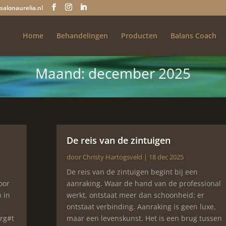
salonaurelia.nl
Home
Behandelingen
Producten
Balans Coach
Maand:
december 2025
De reis van de zintuigen
door
Christy Hartogsveld
|
18 dec 2025
De reis van de zintuigen begint bij een
oor
aanraking. Waar de hand van de professional
 in
werkt, ontstaat meer dan schoonheid: er
ontstaat verbinding. Aanraking is geen luxe,
rg#t
maar een levenskunst. Het is een brug tussen