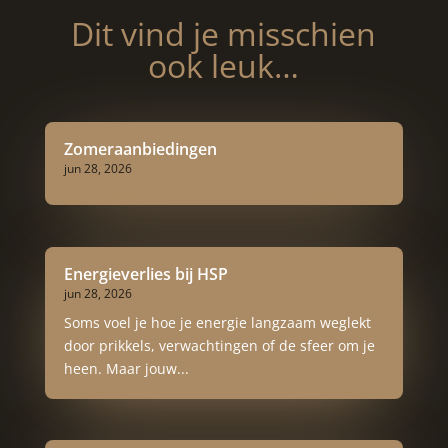
Dit vind je misschien
ook leuk…
Zomeraanbiedingen
jun 28, 2026
Energieverlies bij HSP
jun 28, 2026
Soms voel je hoe je energie langzaam weglekt
door prikkels, verwachtingen of de sfeer om je
heen. Maar jouw...