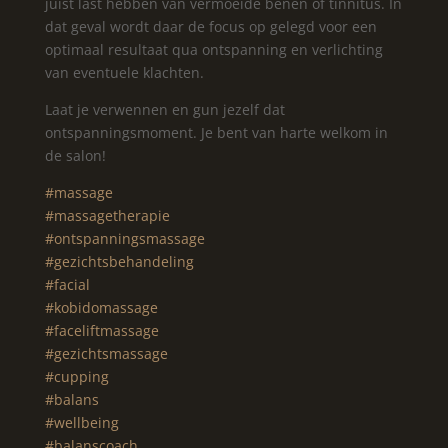
juist last hebben van vermoeide benen of tinnitus. In
dat geval wordt daar de focus op gelegd voor een
optimaal resultaat qua ontspanning en verlichting
van eventuele klachten.
Laat je verwennen en gun jezelf dat
ontspanningsmoment. Je bent van harte welkom in
de salon!
#massage
#massagetherapie
#ontspanningsmassage
#gezichtsbehandeling
#facial
#kobidomassage
#faceliftmassage
#gezichtsmassage
#cupping
#balans
#wellbeing
#balanscoach