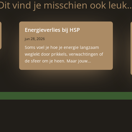
Dit vind je misschien ook leuk
Energieverlies bij HSP
jun 28, 2026
Soms voel je hoe je energie langzaam
weglekt door prikkels, verwachtingen of
de sfeer om je heen. Maar jouw...