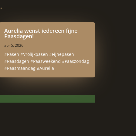
…
Aurelia wenst iedereen fijne
Paasdagen!
apr 5, 2026
#Pasen #Vrolijkpasen #Fijnepasen
#Paasdagen #Paasweekend #Paaszondag
#Paasmaandag #Aurelia