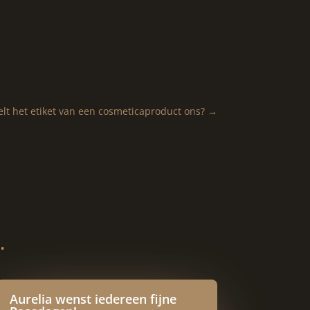
elt het etiket van een cosmeticaproduct ons?
→
…
Aurelia wenst iedereen fijne