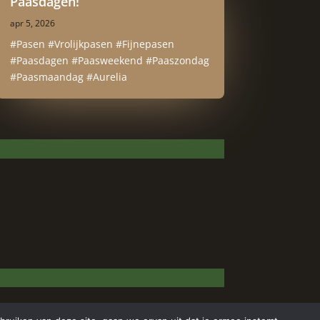
Paasdagen!
apr 5, 2026
#Pasen #Vrolijkpasen #Fijnepasen
#Paasdagen #Paasweekend #Paaszondag
#Paasmaandag #Aurelia