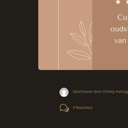
Geschreven door Christy Hartog
w
0 Reactie(s)