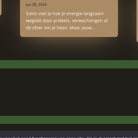
jun 28, 2026
Soms voel je hoe je energie langzaam
weglekt door prikkels, verwachtingen of
de sfeer om je heen. Maar jouw...