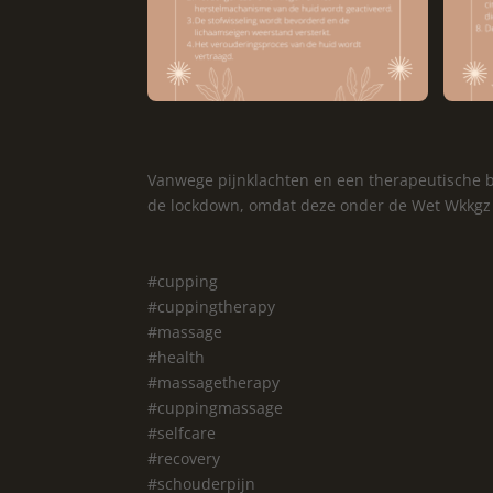
Vanwege pijnklachten en een therapeutische 
de lockdown, omdat deze onder de Wet Wkkgz 
#cupping
#cuppingtherapy
#massage
#health
#massagetherapy
#cuppingmassage
#selfcare
#recovery
#schouderpijn