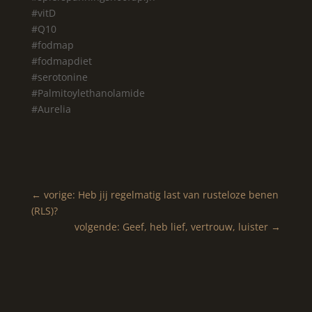
#vitD
#Q10
#fodmap
#fodmapdiet
#serotonine
#Palmitoylethanolamide
#Aurelia
←
vorige: Heb jij regelmatig last van rusteloze benen
(RLS)?
volgende: Geef, heb lief, vertrouw, luister
→