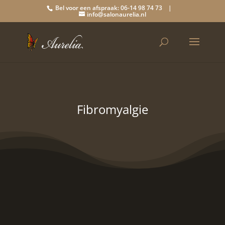
Bel voor een afspraak: 06-14 98 74 73 |
info@salonaurelia.nl
Fibromyalgie