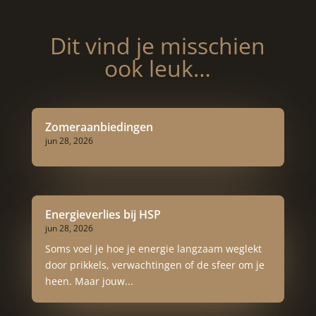
Dit vind je misschien
ook leuk…
Zomeraanbiedingen
jun 28, 2026
Energieverlies bij HSP
jun 28, 2026
Soms voel je hoe je energie langzaam weglekt
door prikkels, verwachtingen of de sfeer om je
heen. Maar jouw...