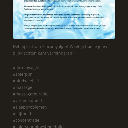
Heb jij last van Fibromyalgie? Weet jij hoe je jouw
pijnklachten kunt verminderen?
#fibromyalgie
#spierpijn
#bindweefsel
#massage
#massagetherapie
#vermoeidheid
#slaapproblemen
#stijfheid
#concentratie
#spierspanningshoofdpijn