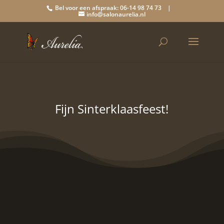
Bel voor een afspraak: 06-14 98 74 73 |
info@salonaurelia.nl
Fijn Sinterklaasfeest!