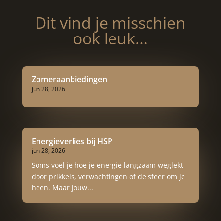
Dit vind je misschien
ook leuk…
Zomeraanbiedingen
jun 28, 2026
Energieverlies bij HSP
jun 28, 2026
Soms voel je hoe je energie langzaam weglekt
door prikkels, verwachtingen of de sfeer om je
heen. Maar jouw...