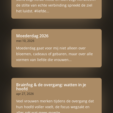
de stilte van echte verbinding spreekt de ziel
het luidst. #liefde...
Moederdag 2026
mei 10, 2026
Moederdag gaat voor mij niet alleen over
bloemen, cadeaus of gebaren, maar over alle
vormen van liefde die vrouwen...
Brainfog & de overgang: watten in je
hoofd
apr 27, 2026
Veel vrouwen merken tijdens de overgang dat
hun hoofd voller voelt, de focus wegzakt en
alles nét wat meer moeite...