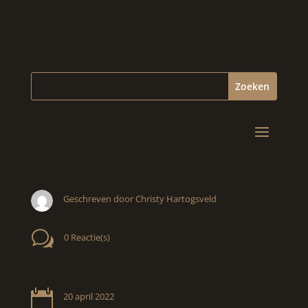
Geschreven door Christy Hartogsveld
w
0 Reactie(s)

20 april 2022