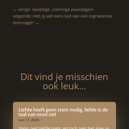
←
vorige: Gezellige, zonnnige paasdagen!
volgende: Heb jij wel eens last van een ingroeiende
teennagel?
→
Dit vind je misschien
ook leuk…
Liefde heeft geen stem nodig, liefde is de
taal van onze ziel
mei 17, 2026
Soms zegt liefde niets, en toch zegt het alles.In