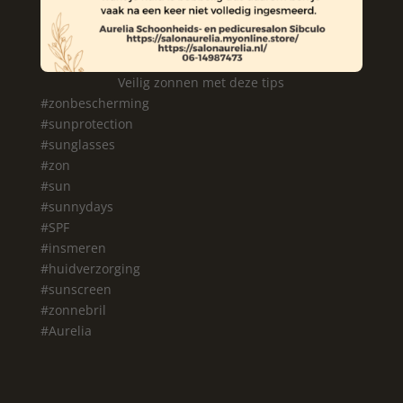
Veilig zonnen met deze tips
#zonbescherming
#sunprotection
#sunglasses
#zon
#sun
#sunnydays
#SPF
#insmeren
#huidverzorging
#sunscreen
#zonnebril
#Aurelia