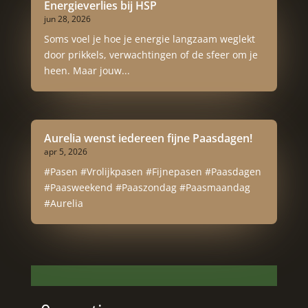
Energieverlies bij HSP
jun 28, 2026
Soms voel je hoe je energie langzaam weglekt
door prikkels, verwachtingen of de sfeer om je
heen. Maar jouw...
Aurelia wenst iedereen fijne Paasdagen!
apr 5, 2026
#Pasen #Vrolijkpasen #Fijnepasen #Paasdagen
#Paasweekend #Paaszondag #Paasmaandag
#Aurelia