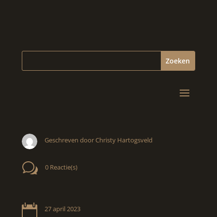
Geschreven door Christy Hartogsveld
w
0 Reactie(s)

27 april 2023