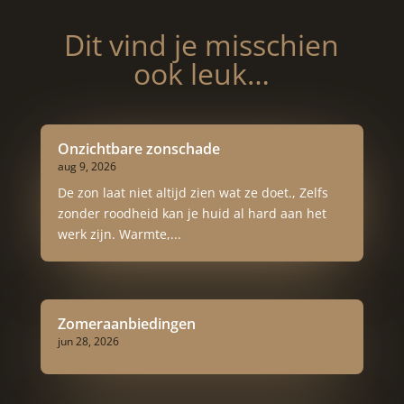
Dit vind je misschien
ook leuk…
Onzichtbare zonschade
aug 9, 2026
De zon laat niet altijd zien wat ze doet., Zelfs
zonder roodheid kan je huid al hard aan het
werk zijn. Warmte,...
Zomeraanbiedingen
jun 28, 2026