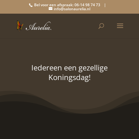
Bel voor een afspraak: 06-14 98 74 73 |
info@salonaurelia.nl
Iedereen een gezellige
Koningsdag!