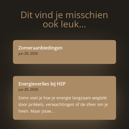
Dit vind je misschien
ook leuk…
Zomeraanbiedingen
jun 28, 2026
Energieverlies bij HSP
jun 28, 2026
Soms voel je hoe je energie langzaam weglekt
door prikkels, verwachtingen of de sfeer om je
heen. Maar jouw...