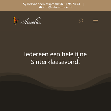
Bel voor een afspraak: 06-14 98 74 73 |
info@salonaurelia.nl
Iedereen een hele fijne
Sinterklaasavond!