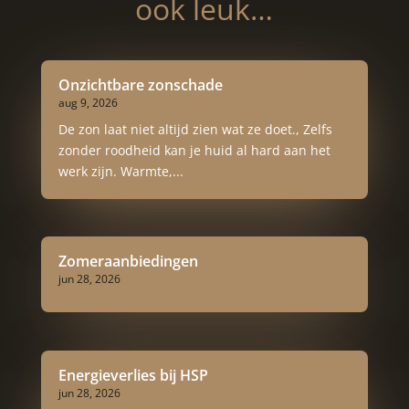
ook leuk…
Onzichtbare zonschade
aug 9, 2026
De zon laat niet altijd zien wat ze doet., Zelfs
zonder roodheid kan je huid al hard aan het
werk zijn. Warmte,...
Zomeraanbiedingen
jun 28, 2026
Energieverlies bij HSP
jun 28, 2026