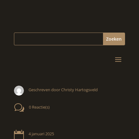
Geschreven door Christy Hartogsveld
w
0 Reactie(s)

4 januari 2025