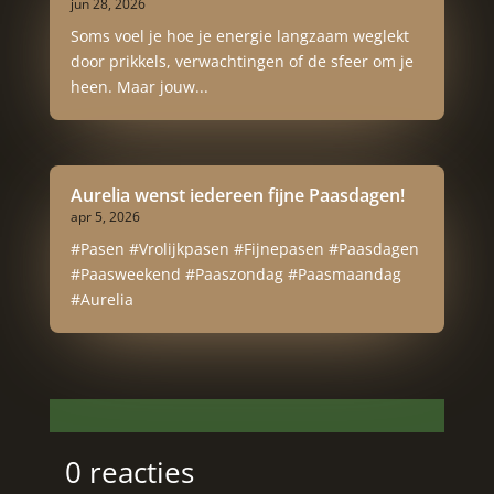
jun 28, 2026
Soms voel je hoe je energie langzaam weglekt
door prikkels, verwachtingen of de sfeer om je
heen. Maar jouw...
Aurelia wenst iedereen fijne Paasdagen!
apr 5, 2026
#Pasen #Vrolijkpasen #Fijnepasen #Paasdagen
#Paasweekend #Paaszondag #Paasmaandag
#Aurelia
0 reacties