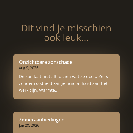
Dit vind je misschien
ook leuk…
Onzichtbare zonschade
aug 9, 2026
De zon laat niet altijd zien wat ze doet., Zelfs
zonder roodheid kan je huid al hard aan het
werk zijn. Warmte,...
Zomeraanbiedingen
jun 28, 2026