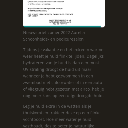
Nieuwsbrief zomer 2022 Aurelia
Schoonheids- en pedicuresalon
Tijdens je vakantie en het extreem warme
weer heeft je huid flink te lijden. Dagelijks
hydrateren van je huid is dan een must.
UV-straling droogt de huid uit maar
wanneer je hebt gezwommen in een
zwembad met chloorwater of in een auto
of vliegtuig hebt gezeten met airco, heb je
nog meer kans op een uitgedroogde huid.
Leg je huid extra in de watten als je
thuiskomt en trakteer deze op een flinke
vochtboost. Hoe meer water je huid
vasthoudt, des te beter je natuurlijke