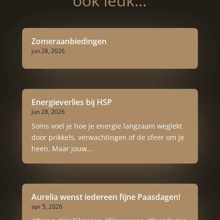
ook leuk…
Zomeraanbiedingen
jun 28, 2026
Energieverlies bij HSP
jun 28, 2026
Soms voel je hoe je energie langzaam weglekt
door prikkels, verwachtingen of de sfeer om je
heen. Maar jouw...
Aurelia wenst iedereen fijne Paasdagen!
apr 5, 2026