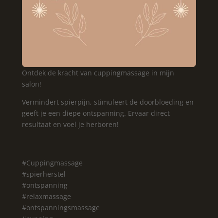
Ontdek de kracht van cuppingmassage in mijn
salon!
Vermindert spierpijn, stimuleert de doorbloeding en
geeft je een diepe ontspanning. Ervaar direct
resultaat en voel je herboren!
#Cuppingmassage
#spierherstel
#ontspanning
#relaxmassage
#ontspanningsmassage