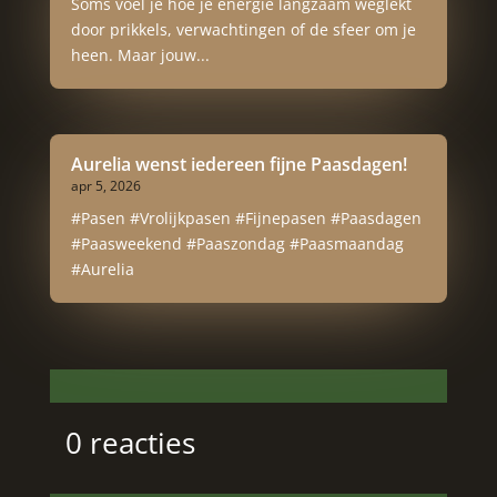
Soms voel je hoe je energie langzaam weglekt
door prikkels, verwachtingen of de sfeer om je
heen. Maar jouw...
Aurelia wenst iedereen fijne Paasdagen!
apr 5, 2026
#Pasen #Vrolijkpasen #Fijnepasen #Paasdagen
#Paasweekend #Paaszondag #Paasmaandag
#Aurelia
0 reacties