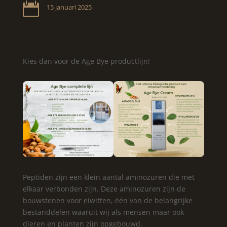

15 januari 2025
Kies dan voor de Age Bye productlijn!
Peptiden zijn een klein aantal aminozuren die met
elkaar verbonden zijn. Deze aminozuren zijn de
bouwstenen voor eiwitten, één van de belangrijke
bestanddelen waaruit wij als mensen maar ook
dieren en planten zijn opgebouwd.