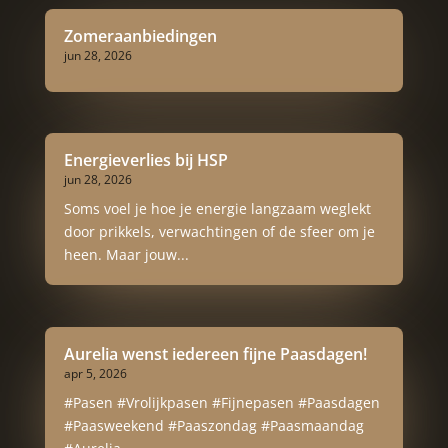
Zomeraanbiedingen
jun 28, 2026
Energieverlies bij HSP
jun 28, 2026
Soms voel je hoe je energie langzaam weglekt
door prikkels, verwachtingen of de sfeer om je
heen. Maar jouw...
Aurelia wenst iedereen fijne Paasdagen!
apr 5, 2026
#Pasen #Vrolijkpasen #Fijnepasen #Paasdagen
#Paasweekend #Paaszondag #Paasmaandag