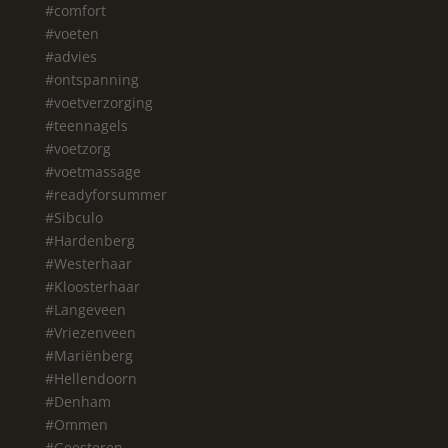
#comfort
#voeten
#advies
#ontspanning
#voetverzorging
#teennagels
#voetzorg
#voetmassage
#readyforsummer
#Sibculo
#Hardenberg
#Westerhaar
#Kloosterhaar
#Langeveen
#Vriezenveen
#Mariënberg
#Hellendoorn
#Denham
#Ommen
#Geesteren