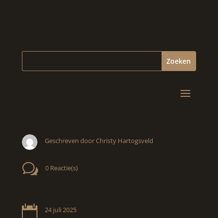
Geschreven door Christy Hartogsveld
w
0 Reactie(s)

24 juli 2025