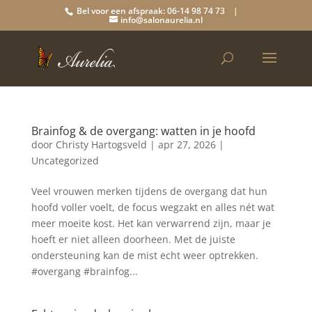
Bel voor een afspraak: 06-14 98 74 73 |
info@salonaurelia.nl
Brainfog & de overgang: watten in je hoofd
door
Christy Hartogsveld
|
apr 27, 2026
|
Uncategorized
Veel vrouwen merken tijdens de overgang dat hun
hoofd voller voelt, de focus wegzakt en alles nét wat
meer moeite kost. Het kan verwarrend zijn, maar je
hoeft er niet alleen doorheen. Met de juiste
ondersteuning kan de mist echt weer optrekken.
#overgang #brainfog...