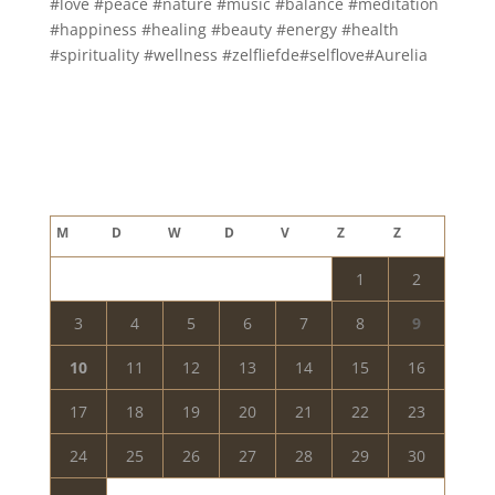
#love #peace #nature #music #balance #meditation
#happiness #healing #beauty #energy #health
#spirituality #wellness #zelfliefde#selflove#Aurelia
Blog archief
augustus 2026
M
D
W
D
V
Z
Z
1
2
3
4
5
6
7
8
9
10
11
12
13
14
15
16
17
18
19
20
21
22
23
24
25
26
27
28
29
30