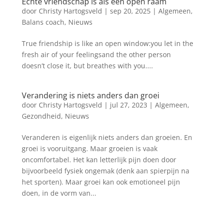
Echte vriendschap is als een open raam
door
Christy Hartogsveld
|
sep 20, 2025
|
Algemeen
,
Balans coach
,
Nieuws
True friendship is like an open window:you let in the
fresh air of your feelingsand the other person
doesn’t close it, but breathes with you....
Verandering is niets anders dan groei
door
Christy Hartogsveld
|
jul 27, 2023
|
Algemeen
,
Gezondheid
,
Nieuws
Veranderen is eigenlijk niets anders dan groeien. En
groei is vooruitgang. Maar groeien is vaak
oncomfortabel. Het kan letterlijk pijn doen door
bijvoorbeeld fysiek ongemak (denk aan spierpijn na
het sporten). Maar groei kan ook emotioneel pijn
doen, in de vorm van...