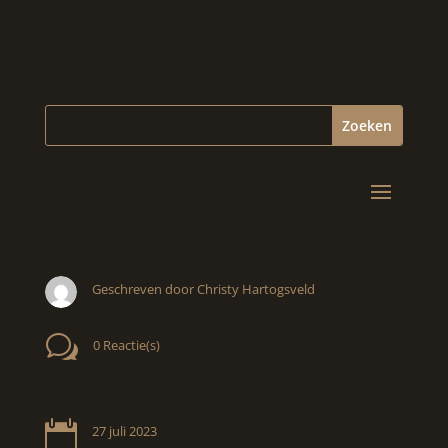
Geschreven door Christy Hartogsveld
w
0 Reactie(s)

27 juli 2023