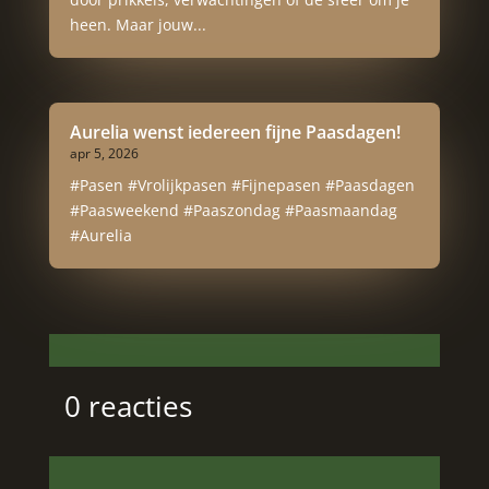
heen. Maar jouw...
Aurelia wenst iedereen fijne Paasdagen!
apr 5, 2026
#Pasen #Vrolijkpasen #Fijnepasen #Paasdagen
#Paasweekend #Paaszondag #Paasmaandag
#Aurelia
0 reacties