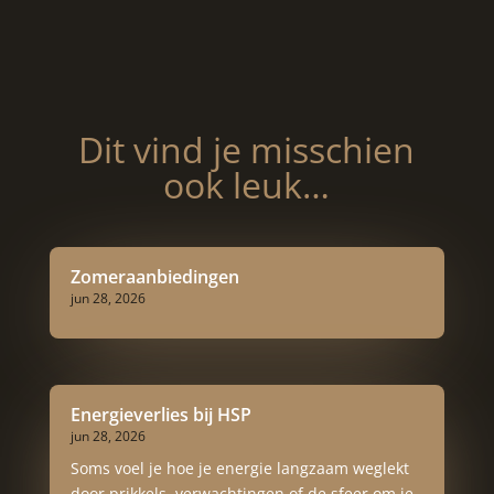
Dit vind je misschien
ook leuk…
Zomeraanbiedingen
jun 28, 2026
Energieverlies bij HSP
jun 28, 2026
Soms voel je hoe je energie langzaam weglekt
door prikkels, verwachtingen of de sfeer om je