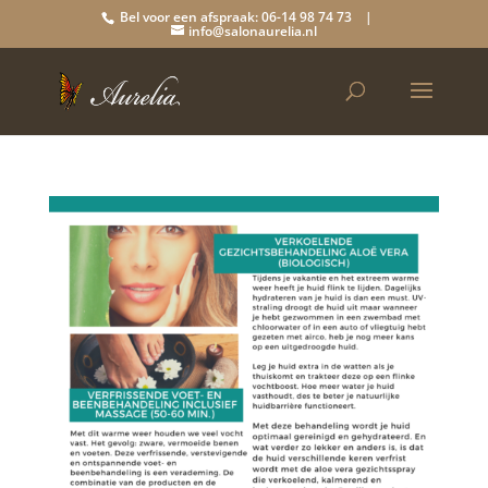
Bel voor een afspraak: 06-14 98 74 73 |
info@salonaurelia.nl