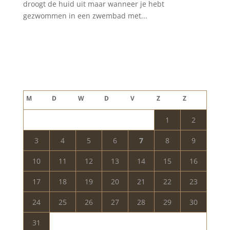
droogt de huid uit maar wanneer je hebt
gezwommen in een zwembad met...
Blog archief
augustus 2026
M
D
W
D
V
Z
Z
1
2
3
4
5
6
7
8
9
10
11
12
13
14
15
16
17
18
19
20
21
22
23
24
25
26
27
28
29
30
31