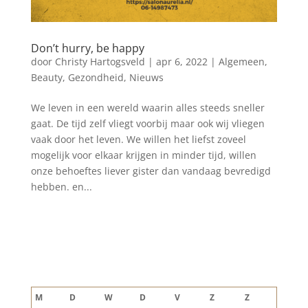
Don’t hurry, be happy
door
Christy Hartogsveld
|
apr 6, 2022
|
Algemeen
,
Beauty
,
Gezondheid
,
Nieuws
We leven in een wereld waarin alles steeds sneller
gaat. De tijd zelf vliegt voorbij maar ook wij vliegen
vaak door het leven. We willen het liefst zoveel
mogelijk voor elkaar krijgen in minder tijd, willen
onze behoeftes liever gister dan vandaag bevredigd
hebben. en...
Blog archief
augustus 2026
M
D
W
D
V
Z
Z