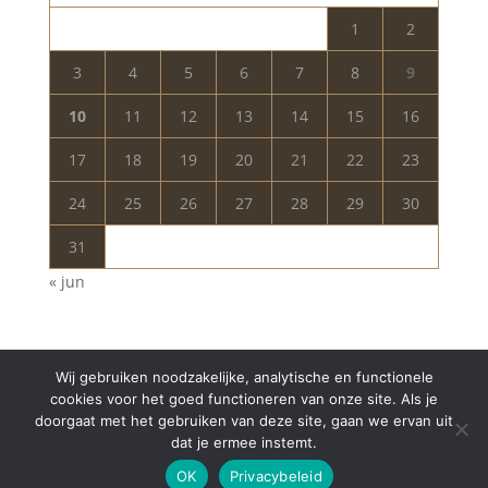
1
2
3
4
5
6
7
8
9
10
11
12
13
14
15
16
17
18
19
20
21
22
23
24
25
26
27
28
29
30
31
« jun
Wij gebruiken noodzakelijke, analytische en functionele
cookies voor het goed functioneren van onze site. Als je
doorgaat met het gebruiken van deze site, gaan we ervan uit
dat je ermee instemt.
Copyright © 2024 Aurelia Schoonheidssalon | All
OK
Privacybeleid
Rights Reserved | Webdesign
Appdsgn