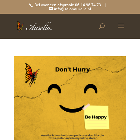
Bel voor een afspraak: 06-14 98 74 73 |
info@salonaurelia.nl