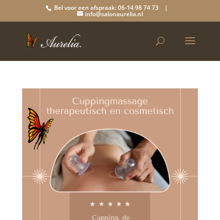
Bel voor een afspraak: 06-14 98 74 73 |
info@salonaurelia.nl