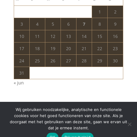
1
2
3
4
5
6
7
8
9
10
11
12
13
14
15
16
17
18
19
20
21
22
23
24
25
26
27
28
29
30
31
« jun
Wij gebruiken noodzakelijke, analytische en functionele
cookies voor het goed functioneren van onze site. Als je
doorgaat met het gebruiken van deze site, gaan we ervan uit
dat je ermee instemt.
Copyright © 2024 Aurelia Schoonheidssalon | All