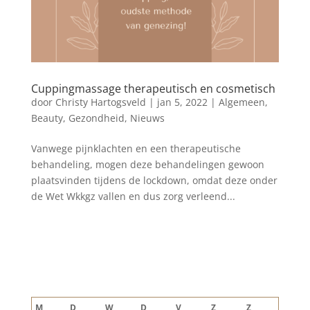
Cuppingmassage therapeutisch en cosmetisch
door
Christy Hartogsveld
|
jan 5, 2022
|
Algemeen
,
Beauty
,
Gezondheid
,
Nieuws
Vanwege pijnklachten en een therapeutische
behandeling, mogen deze behandelingen gewoon
plaatsvinden tijdens de lockdown, omdat deze onder
de Wet Wkkgz vallen en dus zorg verleend...
Blog archief
augustus 2026
M
D
W
D
V
Z
Z