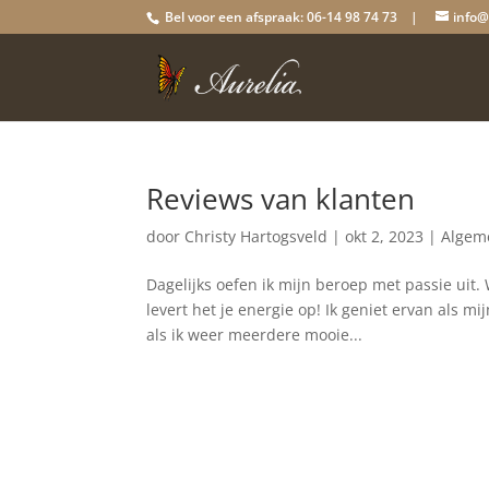
Bel voor een afspraak: 06-14 98 74 73 |
info@
Reviews van klanten
door
Christy Hartogsveld
|
okt 2, 2023
|
Algem
Dagelijks oefen ik mijn beroep met passie uit. W
levert het je energie op! Ik geniet ervan als m
als ik weer meerdere mooie...