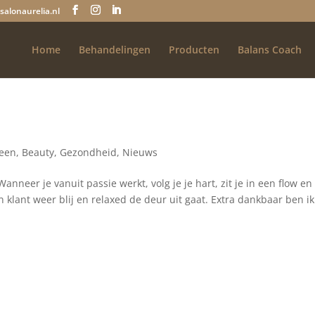
salonaurelia.nl
Home
Behandelingen
Producten
Balans Coach
een
,
Beauty
,
Gezondheid
,
Nieuws
anneer je vanuit passie werkt, volg je je hart, zit je in een flow en
ijn klant weer blij en relaxed de deur uit gaat. Extra dankbaar ben i