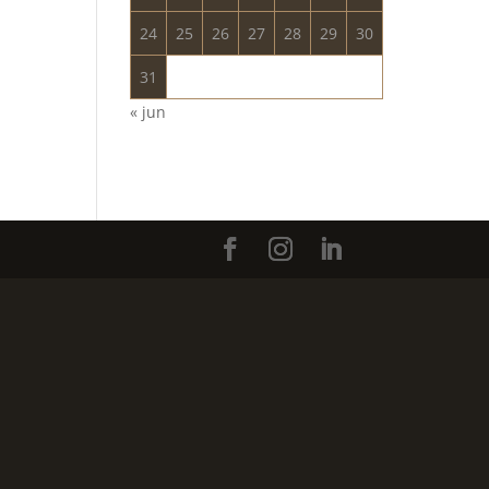
24
25
26
27
28
29
30
31
« jun