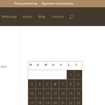
Privacyverklaring
Algemene voorwaarden
Webshop
Acties
Blog
Contact
Blog archief
augustus 2026
M
D
W
D
V
Z
Z
k dan
1
2
3
4
5
6
7
8
9
10
11
12
13
14
15
16
17
18
19
20
21
22
23