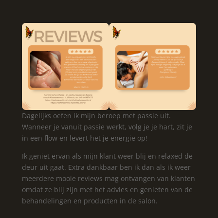
Dagelijks oefen ik mijn beroep met passie uit.
Wanneer je vanuit passie werkt, volg je je hart, zit je
in een flow en levert het je energie op!
Ik geniet ervan als mijn klant weer blij en relaxed de
deur uit gaat. Extra dankbaar ben ik dan als ik weer
meerdere mooie reviews mag ontvangen van klanten
omdat ze blij zijn met het advies en genieten van de
behandelingen en producten in de salon.