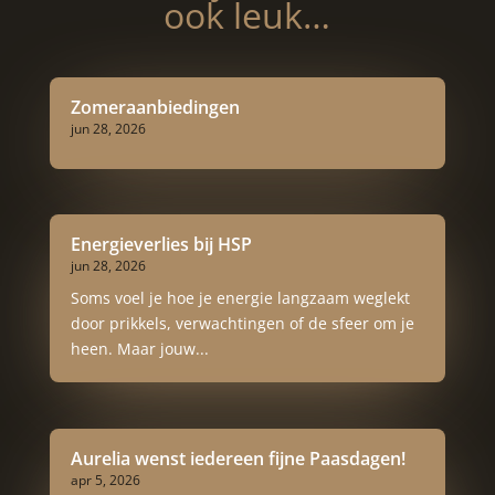
ook leuk…
Zomeraanbiedingen
jun 28, 2026
Energieverlies bij HSP
jun 28, 2026
Soms voel je hoe je energie langzaam weglekt
door prikkels, verwachtingen of de sfeer om je
heen. Maar jouw...
Aurelia wenst iedereen fijne Paasdagen!
apr 5, 2026