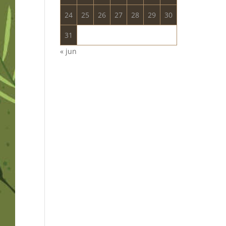
24
25
26
27
28
29
30
31
« jun