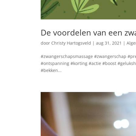
De voordelen van een z
door
Christy Hartogsveld
|
aug 31, 2021
|
Alg
#zwangerschapsmassage #zwangerschap #preg
#ontspanning #korting #actie #boost #geluks
#bekken...