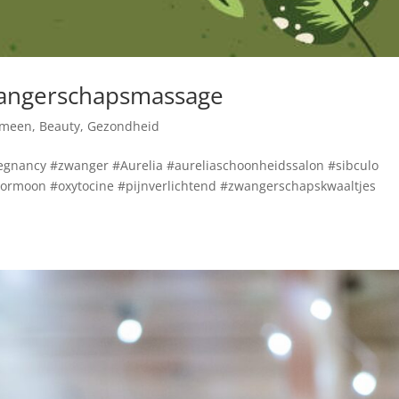
wangerschapsmassage
emeen
,
Beauty
,
Gezondheid
nancy #zwanger #Aurelia #aureliaschoonheidssalon #sibculo
hormoon #oxytocine #pijnverlichtend #zwangerschapskwaaltjes