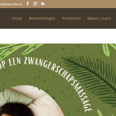
salonaurelia.nl
Home
Behandelingen
Producten
Balans Coach