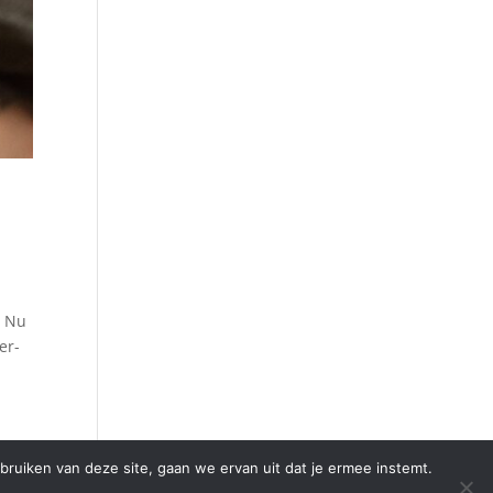
. Nu
er-
bruiken van deze site, gaan we ervan uit dat je ermee instemt.