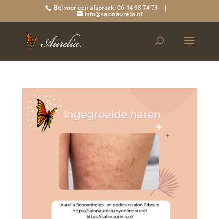
Bel voor een afspraak: 06-14 98 74 73 |
info@salonaurelia.nl