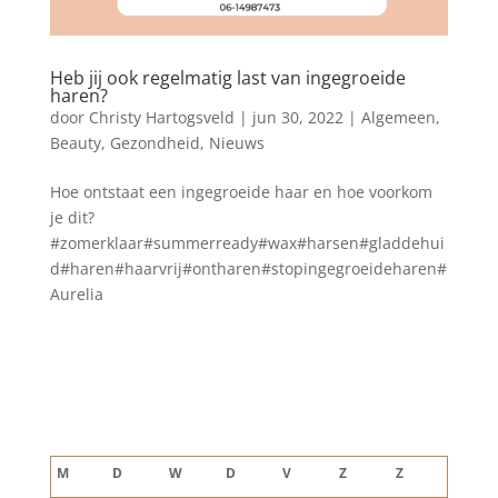
Heb jij ook regelmatig last van ingegroeide
haren?
door
Christy Hartogsveld
|
jun 30, 2022
|
Algemeen
,
Beauty
,
Gezondheid
,
Nieuws
Hoe ontstaat een ingegroeide haar en hoe voorkom
je dit?
#zomerklaar#summerready#wax#harsen#gladdehui
d#haren#haarvrij#ontharen#stopingegroeideharen#
Aurelia
Blog archief
augustus 2026
M
D
W
D
V
Z
Z