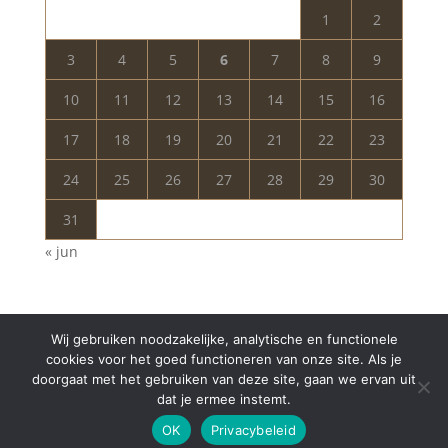
1
2
3
4
5
6
7
8
9
10
11
12
13
14
15
16
17
18
19
20
21
22
23
24
25
26
27
28
29
30
31
« jun
Wij gebruiken noodzakelijke, analytische en functionele
cookies voor het goed functioneren van onze site. Als je
doorgaat met het gebruiken van deze site, gaan we ervan uit
dat je ermee instemt.
Copyright © 2024 Aurelia Schoonheidssalon | All
OK
Privacybeleid
Rights Reserved | Webdesign
Appdsgn