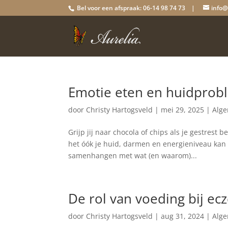
Bel voor een afspraak: 06-14 98 74 73 |
info@
Emotie eten en huidpro
door
Christy Hartogsveld
|
mei 29, 2025
|
Alg
Grijp jij naar chocola of chips als je gestrest 
het óók je huid, darmen en energieniveau kan 
samenhangen met wat (en waarom)...
De rol van voeding bij e
door
Christy Hartogsveld
|
aug 31, 2024
|
Alg