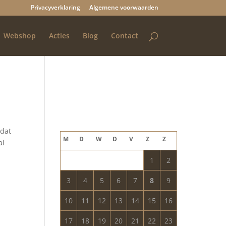
Privacyverklaring
Algemene voorwaarden
Webshop
Acties
Blog
Contact
Blog archief
augustus 2026
 dat
M
D
W
D
V
Z
Z
al
1
2
3
4
5
6
7
8
9
10
11
12
13
14
15
16
17
18
19
20
21
22
23