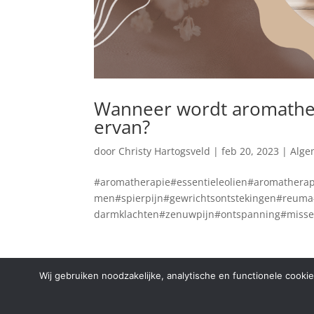
Wanneer wordt aromathera
ervan?
door
Christy Hartogsveld
|
feb 20, 2023
|
Alge
#aromatherapie#essentieleolien#aromatherap
men#spierpijn#gewrichtsontstekingen#reu
darmklachten#zenuwpijn#ontspanning#misseli
Wij gebruiken noodzakelijke, analytische en functionele cooki
Copyright © 2024 Aurelia Schoonheidssalon |