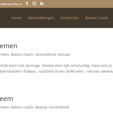
salonaurelia.nl
Home
Behandelingen
Producten
Balans Coach
blemen
emeen
,
Balans coach
,
Gezondheid
,
Nieuws
bent?Je bent niet de enige. Emotie-eten lijkt onschuldig, maar wist je
beïnvloeden? Pukkels, roodheid of een doffe teint – het kan allema
czeem
emeen
,
Balans coach
,
Beauty
,
Gezondheid