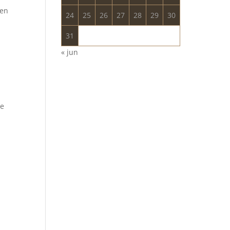
ten
24
25
26
27
28
29
30
31
« jun
ze