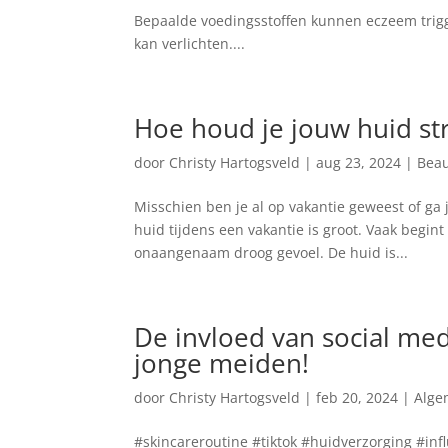
Bepaalde voedingsstoffen kunnen eczeem trigg
kan verlichten....
Hoe houd je jouw huid st
door
Christy Hartogsveld
|
aug 23, 2024
|
Bea
Misschien ben je al op vakantie geweest of ga
huid tijdens een vakantie is groot. Vaak begint
onaangenaam droog gevoel. De huid is...
De invloed van social me
jonge meiden!
door
Christy Hartogsveld
|
feb 20, 2024
|
Alge
#skincareroutine #tiktok #huidverzorging #inf