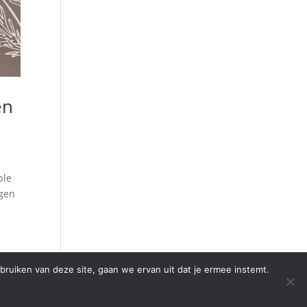
en
ble
gen
bruiken van deze site, gaan we ervan uit dat je ermee instemt.