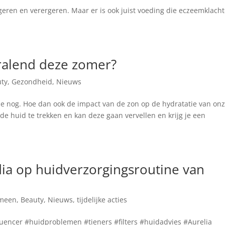
eren en verergeren. Maar er is ook juist voeding die eczeemklach
ralend deze zomer?
uty
,
Gezondheid
,
Nieuws
 je nog. Hoe dan ook de impact van de zon op de hydratatie van on
 de huid te trekken en kan deze gaan vervellen en krijg je een
dia op huidverzorgingsroutine van
meen
,
Beauty
,
Nieuws
,
tijdelijke acties
luencer #huidproblemen #tieners #filters #huidadvies #Aurelia