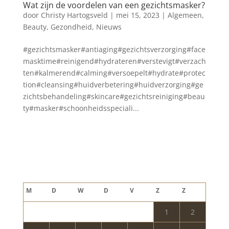
Wat zijn de voordelen van een gezichtsmasker?
door
Christy Hartogsveld
|
mei 15, 2023
|
Algemeen
,
Beauty
,
Gezondheid
,
Nieuws
#gezichtsmasker#antiaging#gezichtsverzorging#face
masktime#reinigend#hydrateren#verstevigt#verzach
ten#kalmerend#calming#versoepelt#hydrate#protec
tion#cleansing#huidverbetering#huidverzorging#ge
zichtsbehandeling#skincare#gezichtsreiniging#beau
ty#masker#schoonheidsspeciali...
Blog archief
augustus 2026
M
D
W
D
V
Z
Z
1
2