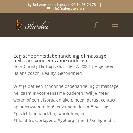
Bel voor een afspraak: 06-14 98 74 73 |
info@salonaurelia.nl
Een schoonheidsbehandeling of massage
heilzaam voor eenzame ouderen
door
Christy Hartogsveld
|
dec 2, 2024
|
Algemeen
,
Balans coach
,
Beauty
,
Gezondheid
Wist je dat een schoonheidsbehandeling of massage
heilzaam is voor eenzame ouderen? Wil je meer
weten of een afspraak maken, neem gerust contact
op. #eenzaamheid #eenzameouderen #massage
#gezichtsbehandeling #huidhonger
#bloeddrukverlagend #geborgenheid #veiligheid...