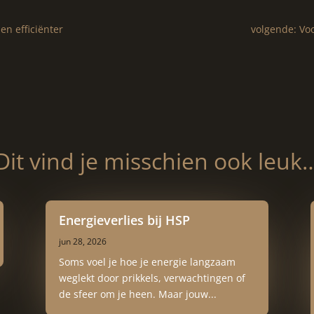
 en efficiënter
volgende: Voo
Dit vind je misschien ook leuk
Energieverlies bij HSP
jun 28, 2026
Soms voel je hoe je energie langzaam
weglekt door prikkels, verwachtingen of
de sfeer om je heen. Maar jouw...