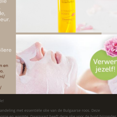
de!
handeling met essentiële olie van de Bulgaarse roos. Deze
nie en warmte. Daarnaast heeft deze olie voor de huid bijzonder