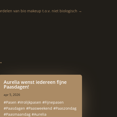
rdelen van bio makeup t.o.v. niet biologisch
→
…
Aurelia wenst iedereen fijne
Paasdagen!
apr 5, 2026
#Pasen #Vrolijkpasen #Fijnepasen
#Paasdagen #Paasweekend #Paaszondag
#Paasmaandag #Aurelia