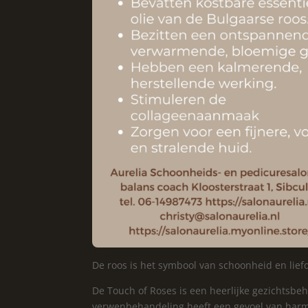
De roos is het symbool van schoonheid en lief
De Touch of Roses is een heerlijke gezichtsbe
verwenbehandeling heeft een gevoel van harmo