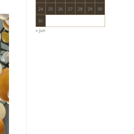
24
25
26
27
28
29
30
31
« jun