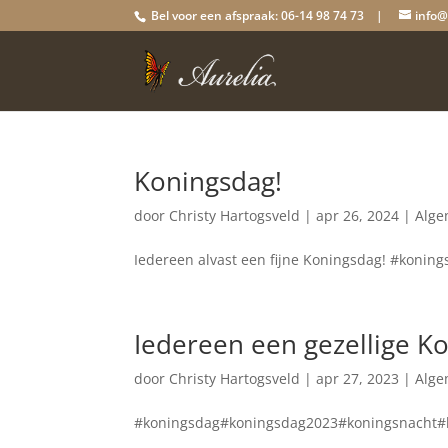
Bel voor een afspraak: 06-14 98 74 73 |
info@
Koningsdag!
door
Christy Hartogsveld
|
apr 26, 2024
|
Alg
Iedereen alvast een fijne Koningsdag! #koni
Iedereen een gezellige K
door
Christy Hartogsveld
|
apr 27, 2023
|
Alg
#koningsdag#koningsdag2023#koningsnacht#