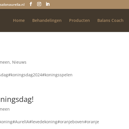
salonaurelia.nl
Home
Behandelingen
Producten
Balans Coach
emeen
,
Nieuws
ngsdag#koningsdag2024#koningsspelen
oningsdag!
emeen
koning#AurelIA#levedekoning#oranjeboven#oranje