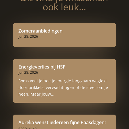
ook leuk…
Zomeraanbiedingen
jun 28, 2026
Energieverlies bij HSP
jun 28, 2026
Soms voel je hoe je energie langzaam weglekt
door prikkels, verwachtingen of de sfeer om je
heen. Maar jouw...
Aurelia wenst iedereen fijne Paasdagen!
apr 5, 2026