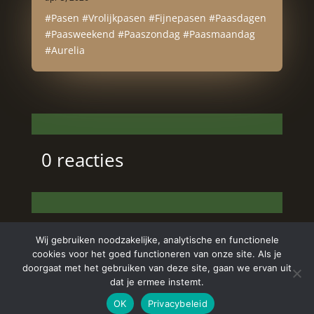
#Pasen #Vrolijkpasen #Fijnepasen #Paasdagen
#Paasweekend #Paaszondag #Paasmaandag
#Aurelia
0 reacties
Wij gebruiken noodzakelijke, analytische en functionele
cookies voor het goed functioneren van onze site. Als je
doorgaat met het gebruiken van deze site, gaan we ervan uit
dat je ermee instemt.
Copyright © 2024 Aurelia Schoonheidssalon | All
OK
Privacybeleid
Rights Reserved | Webdesign
Appdsgn