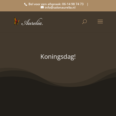
Bel voor een afspraak: 06-14 98 74 73 |
info@salonaurelia.nl
Koningsdag!