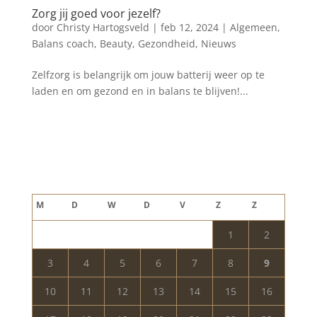
Zorg jij goed voor jezelf?
door
Christy Hartogsveld
|
feb 12, 2024
|
Algemeen
,
Balans coach
,
Beauty
,
Gezondheid
,
Nieuws
Zelfzorg is belangrijk om jouw batterij weer op te
laden en om gezond en in balans te blijven!...
Blog archief
augustus 2026
M
D
W
D
V
Z
Z
1
2
3
4
5
6
7
8
9
10
11
12
13
14
15
16