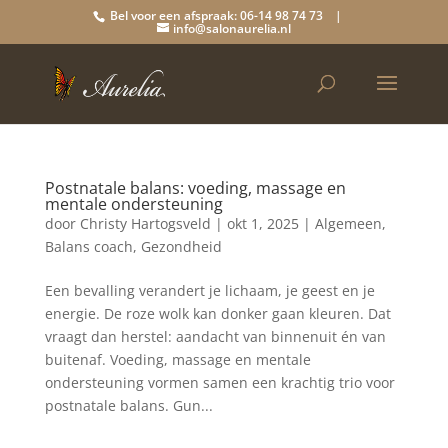
Bel voor een afspraak: 06-14 98 74 73 |
info@salonaurelia.nl
Postnatale balans: voeding, massage en
mentale ondersteuning
door
Christy Hartogsveld
|
okt 1, 2025
|
Algemeen
,
Balans coach
,
Gezondheid
Een bevalling verandert je lichaam, je geest en je
energie. De roze wolk kan donker gaan kleuren. Dat
vraagt dan herstel: aandacht van binnenuit én van
buitenaf. Voeding, massage en mentale
ondersteuning vormen samen een krachtig trio voor
postnatale balans. Gun...