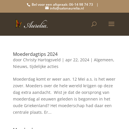
Bel voor een afspraak: 06-14 98 74 73 |
info@salonaurelia.nl
Moederdagtips 2024
door
Christy Hartogsveld
|
apr 22, 2024
|
Algemeen
,
Nieuws
,
tijdelijke acties
Moederdag komt er weer aan. 12 Mei a.s. is het weer
zover. Moeders over de hele wereld krijgen op deze
dag extra aandacht. Wist je dat de oorsprong van
moederdag al eeuwen geleden is begonnen in het
oude Griekenland? Het moederschap had daar een
centrale plaats. Er...