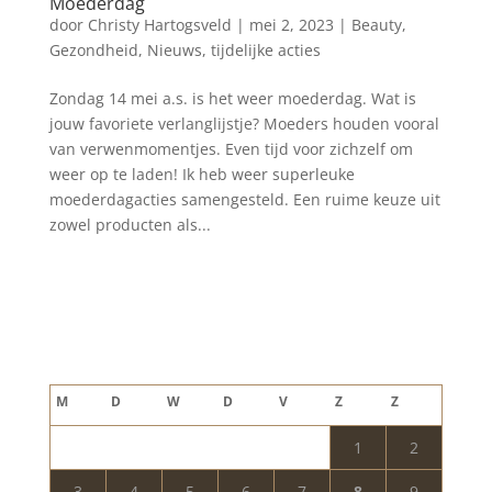
Moederdag
door
Christy Hartogsveld
|
mei 2, 2023
|
Beauty
,
Gezondheid
,
Nieuws
,
tijdelijke acties
Zondag 14 mei a.s. is het weer moederdag. Wat is
jouw favoriete verlanglijstje? Moeders houden vooral
van verwenmomentjes. Even tijd voor zichzelf om
weer op te laden! Ik heb weer superleuke
moederdagacties samengesteld. Een ruime keuze uit
zowel producten als...
Blog archief
augustus 2026
M
D
W
D
V
Z
Z
1
2
3
4
5
6
7
8
9