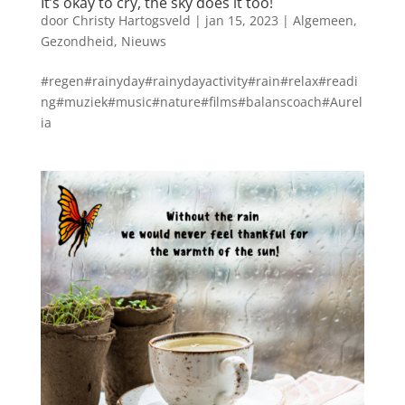
It’s okay to cry, the sky does it too!
door
Christy Hartogsveld
|
jan 15, 2023
|
Algemeen
,
Gezondheid
,
Nieuws
#regen#rainyday#rainydayactivity#rain#relax#readi
ng#muziek#music#nature#films#balanscoach#Aurel
ia