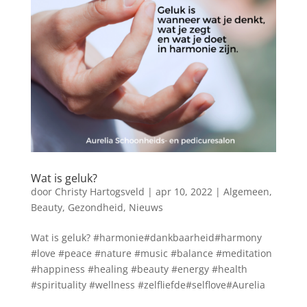
Wat is geluk?
door
Christy Hartogsveld
|
apr 10, 2022
|
Algemeen
,
Beauty
,
Gezondheid
,
Nieuws
Wat is geluk? #harmonie#dankbaarheid#harmony
#love #peace #nature #music #balance #meditation
#happiness #healing #beauty #energy #health
#spirituality #wellness #zelfliefde#selflove#Aurelia