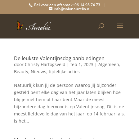
Bel voor een afspraak: 06-14 98 74 73 |
info@salonaurelia.nl
De leukste Valentijnsdag aanbiedingen
door
Christy Hartogsveld
|
feb 1, 2023
|
Algemeen
,
Beauty
,
Nieuws
,
tijdelijke acties
Natuurlijk kun jij de persoon waarop jij bijzonder
gesteld bent elke dag van het jaar laten blijken hoe
blij je met hem of haar bent.Maar de meest
bijzondere dag hiervoor is op Valentijnsdag. Dit is de
meest liefdevolle dag van het jaar: op 14 februari a.s.
is het...