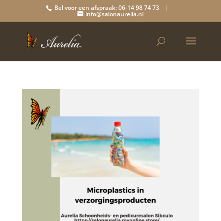
Bel voor een afspraak: 06-14 98 74 73 |
info@salonaurelia.nl