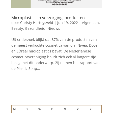
Microplastics in verzorgingsproducten
door
Christy Hartogsveld
|
jun 19, 2022
|
Algemeen
,
Beauty
,
Gezondheid
,
Nieuws
Uit onderzoek blijkt dat 87% van de producten van
de meest verkochte cosmetica van o.a. Nivea, Dove
en LÓréal microplastics bevat. De Nederlandse
cosmeticavereniging houdt zich ook al langere tijd
bezig met dit onderwerp. Zij nemen het rapport van
de Plastic Soup...
Blog archief
augustus 2026
M
D
W
D
V
Z
Z