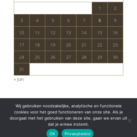
1
2
3
4
5
6
7
8
9
10
11
12
13
14
15
16
17
18
19
20
21
22
23
24
25
26
27
28
29
30
31
« jun
Wij gebruiken noodzakelijke, analytische en functionele
cookies voor het goed functioneren van onze site. Als je
doorgaat met het gebruiken van deze site, gaan we ervan uit
dat je ermee instemt.
Copyright © 2024 Aurelia Schoonheidssalon | All
OK
Privacybeleid
Rights Reserved | Webdesign
Appdsgn