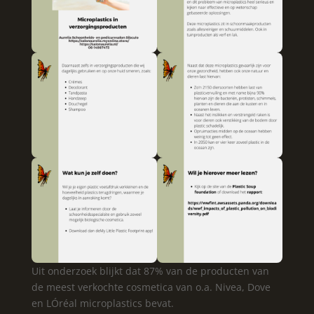
Uit onderzoek blijkt dat 87% van de producten van
de meest verkochte cosmetica van o.a. Nivea, Dove
en LÓréal microplastics bevat.