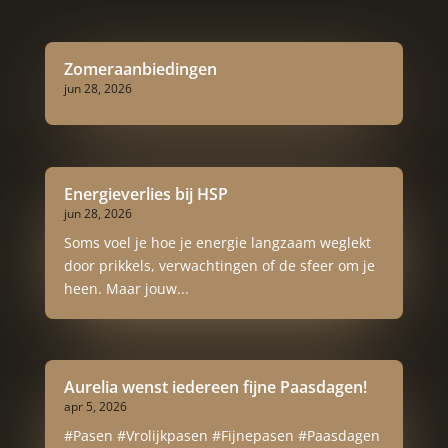
Zomeraanbiedingen
jun 28, 2026
Energieverlies bij HSP
jun 28, 2026
Soms voel je hoe je energie langzaam weglekt
door prikkels, verwachtingen of de sfeer om je
heen. Maar jouw...
Aurelia wenst iedereen fijne Paasdagen!
apr 5, 2026
#Pasen #Vrolijkpasen #Fijnepasen #Paasdagen