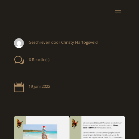
Geschreven door Christy Hartogsveld
w
0 Reactie(s)

19 juni 2022