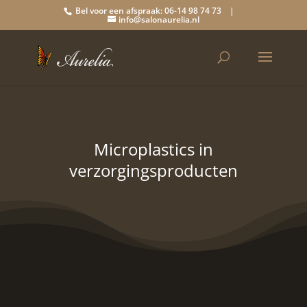
Bel voor een afspraak: 06-14 98 74 73 |
info@salonaurelia.nl
Microplastics in
verzorgingsproducten