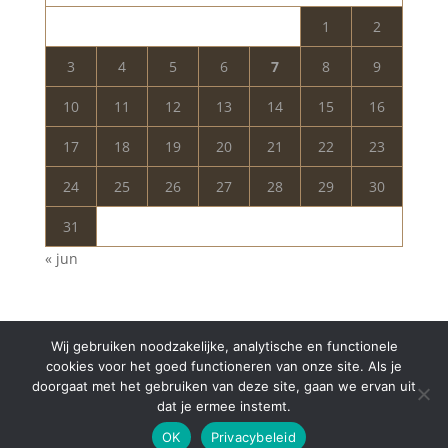
1
2
3
4
5
6
7
8
9
10
11
12
13
14
15
16
17
18
19
20
21
22
23
24
25
26
27
28
29
30
31
« jun
Wij gebruiken noodzakelijke, analytische en functionele
cookies voor het goed functioneren van onze site. Als je
doorgaat met het gebruiken van deze site, gaan we ervan uit
dat je ermee instemt.
Copyright © 2024 Aurelia Schoonheidssalon | All
OK
Privacybeleid
Rights Reserved | Webdesign
Appdsgn