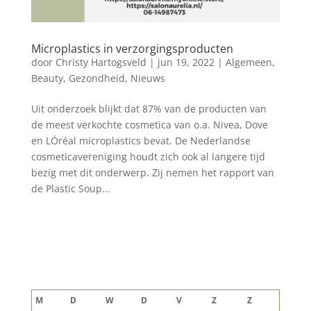
Microplastics in verzorgingsproducten
door
Christy Hartogsveld
|
jun 19, 2022
|
Algemeen
,
Beauty
,
Gezondheid
,
Nieuws
Uit onderzoek blijkt dat 87% van de producten van
de meest verkochte cosmetica van o.a. Nivea, Dove
en LÓréal microplastics bevat. De Nederlandse
cosmeticavereniging houdt zich ook al langere tijd
bezig met dit onderwerp. Zij nemen het rapport van
de Plastic Soup...
Blog archief
augustus 2026
M
D
W
D
V
Z
Z