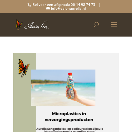
Bel voor een afspraak: 06-14 98 74 73 |
info@salonaurelia.nl