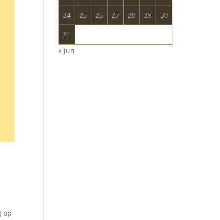
24
25
26
27
28
29
30
31
« jun
g op