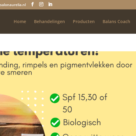
salonaurelia.nl
Home
Behandelingen
Producten
Balans Coach