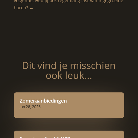
volgende: Heb jij ook regelmatig last van ingegroeide
haren?
→
Dit vind je misschien
ook leuk…
Zomeraanbiedingen
jun 28, 2026