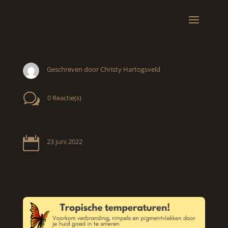
Geschreven door Christy Hartogsveld
w
0 Reactie(s)

23 juni 2022