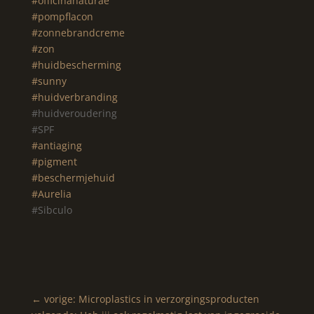
#officinanaturae
#pompflacon
#zonnebrandcreme
#zon
#huidbescherming
#sunny
#huidverbranding
#huidveroudering
#SPF
#antiaging
#pigment
#beschermjehuid
#Aurelia
#Sibculo
←
vorige: Microplastics in verzorgingsproducten