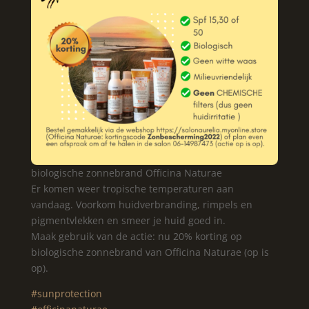
biologische zonnebrand Officina Naturae
Er komen weer tropische temperaturen aan
vandaag. Voorkom huidverbranding, rimpels en
pigmentvlekken en smeer je huid goed in.
Maak gebruik van de actie: nu 20% korting op
biologische zonnebrand van Officina Naturae (op is
op).
#sunprotection