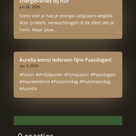
Energieverlies bij HSP
jun 28, 2026
Soms voel je hoe je energie langzaam weglekt
door prikkels, verwachtingen of de sfeer om je
heen. Maar jouw...
Aurelia wenst iedereen fijne Paasdagen!
apr 5, 2026
#Pasen #Vrolijkpasen #Fijnepasen #Paasdagen
#Paasweekend #Paaszondag #Paasmaandag
#Aurelia
0 reacties