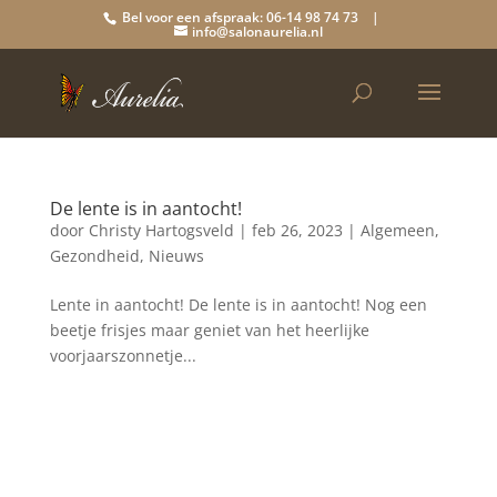
Bel voor een afspraak: 06-14 98 74 73 |
info@salonaurelia.nl
De lente is in aantocht!
door
Christy Hartogsveld
|
feb 26, 2023
|
Algemeen
,
Gezondheid
,
Nieuws
Lente in aantocht! De lente is in aantocht! Nog een
beetje frisjes maar geniet van het heerlijke
voorjaarszonnetje...
Blog archief