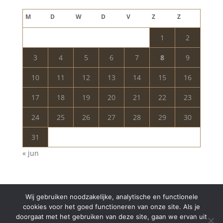
augustus 2026
M
D
W
D
V
Z
Z
1
2
3
4
5
6
7
8
9
10
11
12
13
14
15
16
17
18
19
20
21
22
23
24
25
26
27
28
29
30
31
« jun
Wij gebruiken noodzakelijke, analytische en functionele
cookies voor het goed functioneren van onze site. Als je
doorgaat met het gebruiken van deze site, gaan we ervan uit