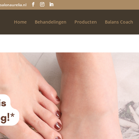
salonaurelia.nl
Home
Behandelingen
Producten
Balans Coach