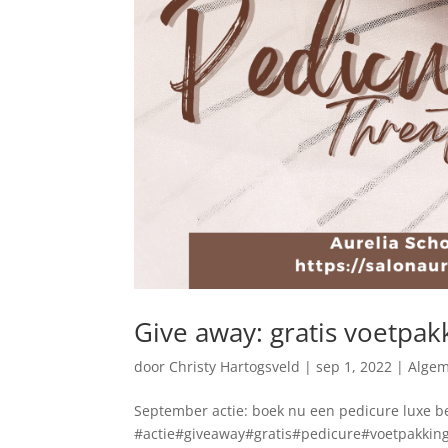
Give away: gratis voetpak
door
Christy Hartogsveld
|
sep 1, 2022
|
Alge
September actie: boek nu een pedicure luxe b
#actie#giveaway#gratis#pedicure#voetpakking