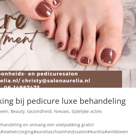
king bij pedicure luxe behandeling
meen
,
Beauty
,
Gezondheid
,
Nieuws
,
tijdelijke acties
ehandeling en ontvang een voetpakking gratis!
#voetverzorging#aureliaschoonheidssalon#Aurelia#antikloven