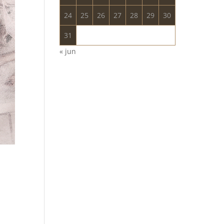
24
25
26
27
28
29
30
31
« jun