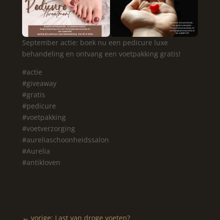
September actie: boek nu een pedicure luxe
behandeling en ontvang een voetpakking gratis!
#actie
#giveaway
#gratis
#pedicure
#voetpakking
#voetverzorging
#aureliaschoonheidssalon
#Aurelia
#antikloven
←
vorige: Last van droge voeten?