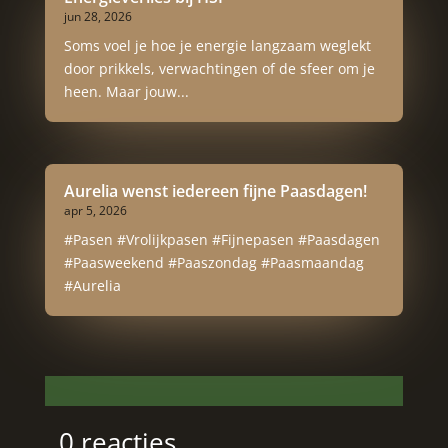
jun 28, 2026
Soms voel je hoe je energie langzaam weglekt
door prikkels, verwachtingen of de sfeer om je
heen. Maar jouw...
Aurelia wenst iedereen fijne Paasdagen!
apr 5, 2026
#Pasen #Vrolijkpasen #Fijnepasen #Paasdagen
#Paasweekend #Paaszondag #Paasmaandag
#Aurelia
0 reacties