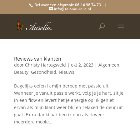
Bel voor een afspraak: 06-14 98 74 73 |
info@salonaurelia.nl
Reviews van klanten
door
Christy Hartogsveld
|
okt 2, 2023
|
Algemeen
,
Beauty
,
Gezondheid
,
Nieuws
Dagelijks oefen ik mijn beroep met passie uit.
Wanneer je vanuit passie werkt, volg je je hart, zit je
in een flow en levert het je energie op! Ik geniet
ervan als mijn klant weer blij en relaxed de deur uit
gaat. Extra dankbaar ben ik dan als ik weer
meerdere mooie...