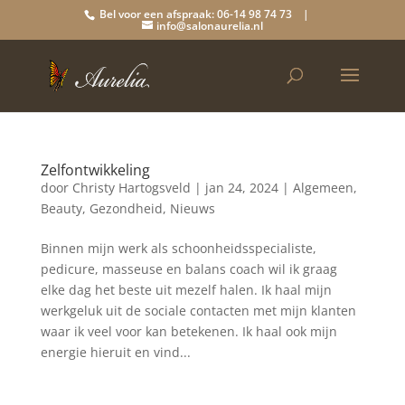
Bel voor een afspraak: 06-14 98 74 73 |
info@salonaurelia.nl
Zelfontwikkeling
door
Christy Hartogsveld
|
jan 24, 2024
|
Algemeen
,
Beauty
,
Gezondheid
,
Nieuws
Binnen mijn werk als schoonheidsspecialiste,
pedicure, masseuse en balans coach wil ik graag
elke dag het beste uit mezelf halen. Ik haal mijn
werkgeluk uit de sociale contacten met mijn klanten
waar ik veel voor kan betekenen. Ik haal ook mijn
energie hieruit en vind...