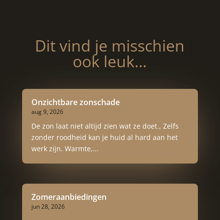
Dit vind je misschien
ook leuk…
Onzichtbare zonschade
aug 9, 2026
De zon laat niet altijd zien wat ze doet., Zelfs
zonder roodheid kan je huid al hard aan het
werk zijn. Warmte,...
Zomeraanbiedingen
jun 28, 2026