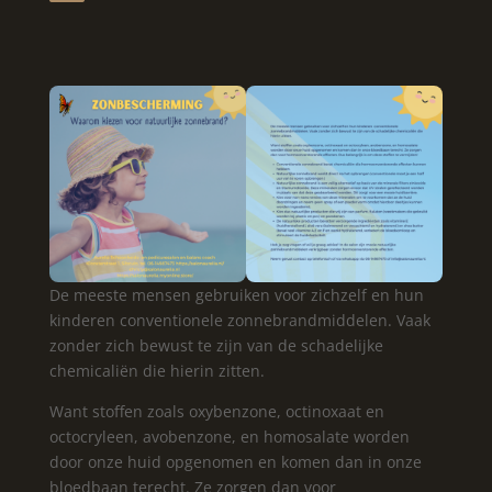
De meeste mensen gebruiken voor zichzelf en hun
kinderen conventionele zonnebrandmiddelen. Vaak
zonder zich bewust te zijn van de schadelijke
chemicaliën die hierin zitten.
Want stoffen zoals oxybenzone, octinoxaat en
octocryleen, avobenzone, en homosalate worden
door onze huid opgenomen en komen dan in onze
bloedbaan terecht. Ze zorgen dan voor