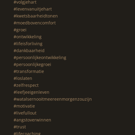
#volgjehart
#levenvanuitjehart
#kwetsbaarheidtonen
#moedbovencomfort
#groei
#ontwikkeling
#lifeisforliving
#dankbaarheid
#persoonlijkeontwikkeling
#persoonlijkegroei
#transformatie
#loslaten
#zelfrespect
#leefjeeigenleven
#watalsernooitmeereenmorgenzouzijn
#motivatie
#livefullout
#angstoverwinnen
#trust
#lifecoaching