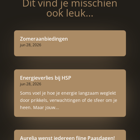
Dit vind je misschien
ook leuk…
Zomeraanbiedingen
jun 28, 2026
Energieverlies bij HSP
jun 28, 2026
Soms voel je hoe je energie langzaam weglekt
door prikkels, verwachtingen of de sfeer om je
heen. Maar jouw...
Aurelia wenst iedereen fijne Paasdagen!