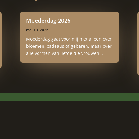
Moederdag 2026
mei 10, 2026
Moederdag gaat voor mij niet alleen over
bloemen, cadeaus of gebaren, maar over
alle vormen van liefde die vrouwen...