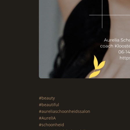
#beauty
#beautiful
#aureliaschoonheidssalon
#AurelIA
#schoonheid