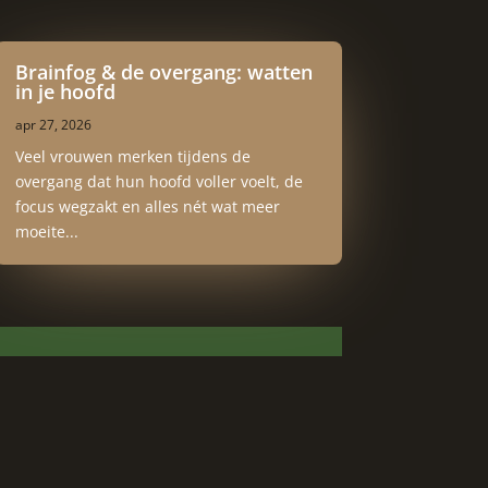
Brainfog & de overgang: watten
in je hoofd
apr 27, 2026
Veel vrouwen merken tijdens de
overgang dat hun hoofd voller voelt, de
focus wegzakt en alles nét wat meer
moeite...