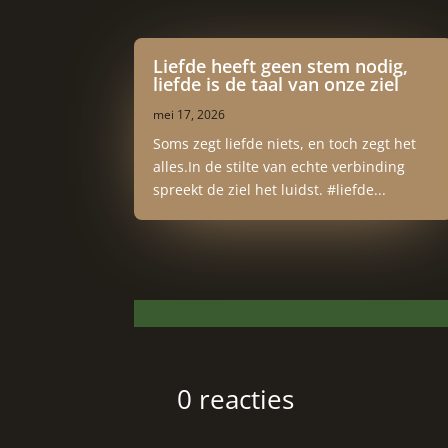
Liefde heeft geen stem nodig,
liefde is de taal van onze ziel
mei 17, 2026
Soms zegt liefde niets, en toch zegt het
alles.In de stilte van echte verbinding
spreekt de ziel het luidst. #liefde...
0 reacties