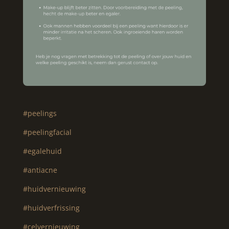
#peelings
#peelingfacial
#egalehuid
#antiacne
#huidvernieuwing
#huidverfrissing
#celvernieuwing