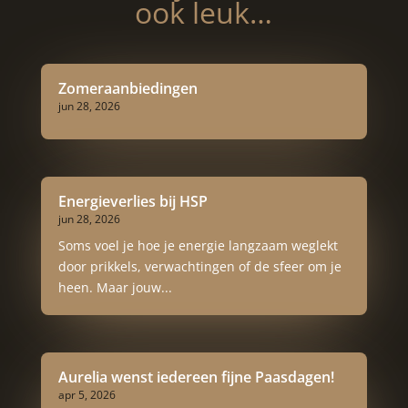
ook leuk…
Zomeraanbiedingen
jun 28, 2026
Energieverlies bij HSP
jun 28, 2026
Soms voel je hoe je energie langzaam weglekt
door prikkels, verwachtingen of de sfeer om je
heen. Maar jouw...
Aurelia wenst iedereen fijne Paasdagen!
apr 5, 2026