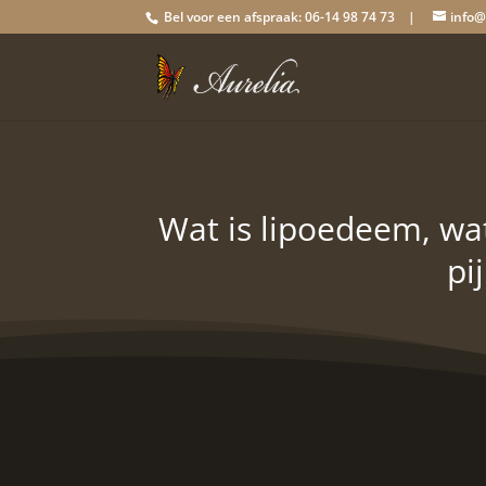
Bel voor een afspraak: 06-14 98 74 73 |
info@
Wat is lipoedeem, wa
pi