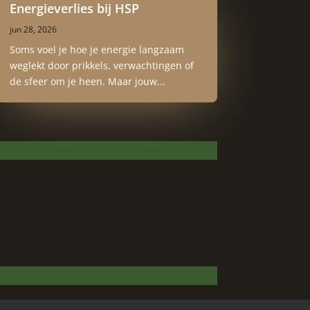
Energieverlies bij HSP
jun 28, 2026
Soms voel je hoe je energie langzaam
weglekt door prikkels, verwachtingen of
de sfeer om je heen. Maar jouw...