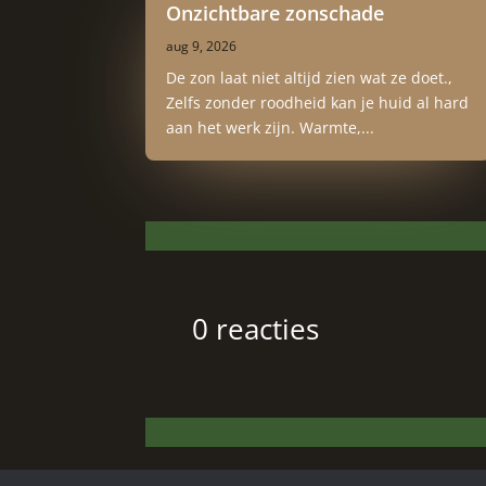
Onzichtbare zonschade
aug 9, 2026
De zon laat niet altijd zien wat ze doet.,
Zelfs zonder roodheid kan je huid al hard
aan het werk zijn. Warmte,...
0 reacties