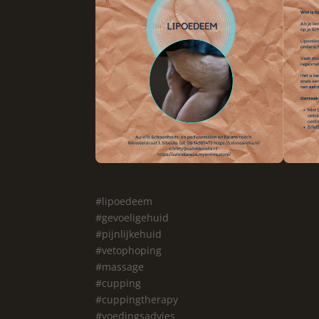
#lipoedeem
#gevoeligehuid
#pijnlijkehuid
#vetophoping
#massage
#cupping
#cuppingtherapy
#voedingsadvies