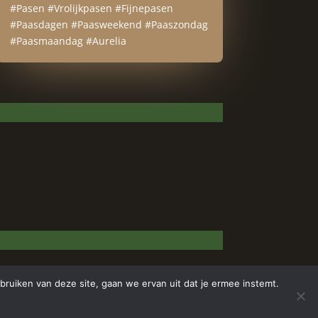
#Pasen #Vrolijkpasen #Fijnepasen
#Paasdagen #Paasweekend #Paaszondag
#Paasmaandag #Aurelia
bruiken van deze site, gaan we ervan uit dat je ermee instemt.