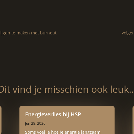
rijgen te maken met burnout
volge
Dit vind je misschien ook leuk
Energieverlies bij HSP
jun 28, 2026
Soms voel je hoe je energie langzaam