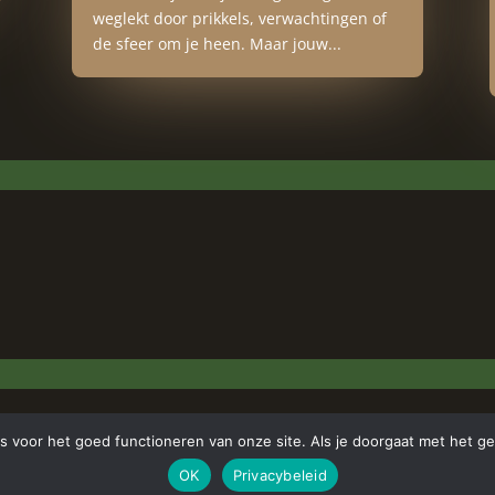
weglekt door prikkels, verwachtingen of
de sfeer om je heen. Maar jouw...
es voor het goed functioneren van onze site. Als je doorgaat met het ge
OK
Privacybeleid
 All Rights Reserved | Webdesign
Appdsgn