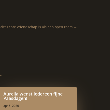
nde: Echte vriendschap is als een open raam
→
…
Aurelia wenst iedereen fijne
Paasdagen!
apr 5, 2026