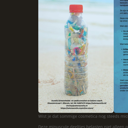
Wist je dat sommige cosmetica nog steeds micr
Deze minuscule deeltjes belasten niet alleen 