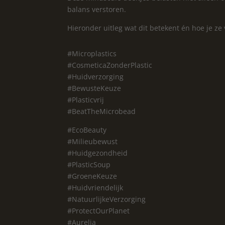
balans verstoren.
Hieronder uitleg wat dit betekent én hoe je z
#Microplastics
#CosmeticaZonderPlastic
#Huidverzorging
#BewusteKeuze
#Plasticvrij
#BeatTheMicrobead
#EcoBeauty
#Milieubewust
#Huidgezondheid
#PlasticSoup
#GroeneKeuze
#Huidvriendelijk
#NatuurlijkeVerzorging
#ProtectOurPlanet
#Aurelia